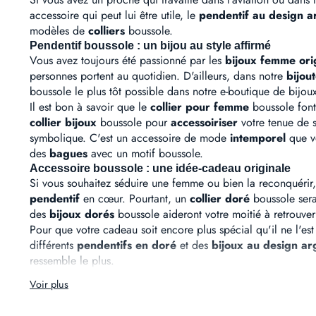
accessoire qui peut lui être utile, le
pendentif au design a
modèles de
colliers
boussole.
Pendentif boussole : un bijou au style affirmé
Vous avez toujours été passionné par les
bijoux femme
ori
personnes portent au quotidien. D'ailleurs, dans notre
bijout
boussole le plus tôt possible dans notre e-boutique de bijo
Il est bon à savoir que le
collier pour femme
boussole font
collier bijoux
boussole pour
accessoiriser
votre tenue de s
symbolique. C'est un accessoire de mode
intemporel
que vo
des
bagues
avec un motif boussole.
Accessoire boussole : une idée-cadeau originale
Si vous souhaitez séduire une femme ou bien la reconquérir,
pendentif
en cœur. Pourtant, un
collier doré
boussole sera
des
bijoux dorés
boussole aideront votre moitié à retrouver
Pour que votre cadeau soit encore plus spécial qu'il ne l'e
différents
pendentifs en doré
et des
bijoux au design ar
ressemble le plus.
Voir plus