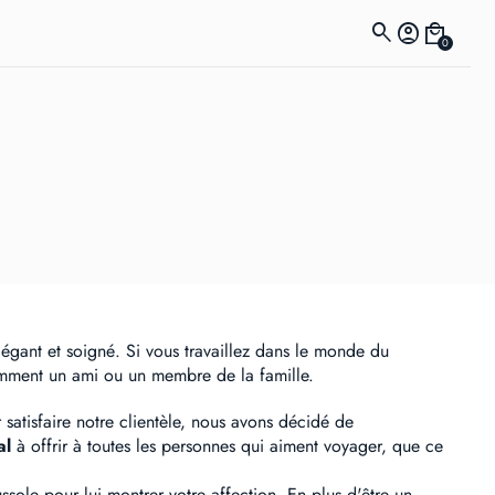
search
account_circle
local_mall
0
 élégant et soigné. Si vous travaillez dans le monde du
amment un ami ou un membre de la famille.
 satisfaire notre clientèle, nous avons décidé de
al
à offrir à toutes les personnes qui aiment voyager, que ce
sole pour lui montrer votre affection. En plus d'être un