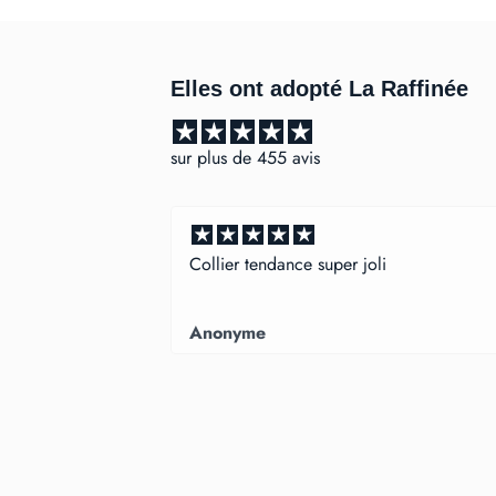
Elles ont adopté La Raffinée
sur plus de 455 avis
tendance super joli
Très jolie, fin juste c
me
Anonyme