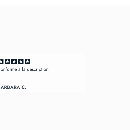
Merci j’adore mon collier et livraison ultra
rapide
Eva C.