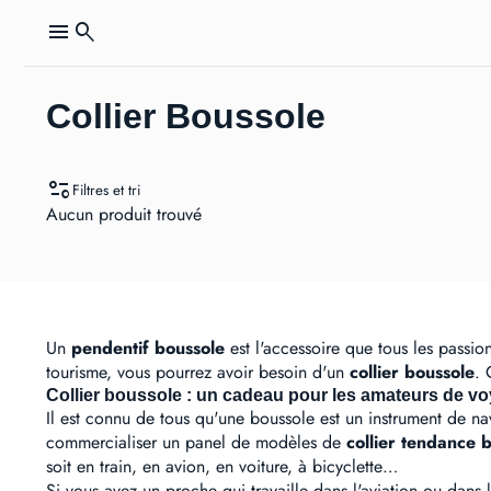
menu
search
Collier Boussole
page_info
Filtres et tri
Aucun produit trouvé
Un
pendentif boussole
est l'accessoire que tous les passi
tourisme, vous pourrez avoir besoin d'un
collier boussole
. 
Collier boussole : un cadeau pour les amateurs de v
Il est connu de tous qu'une boussole est un instrument de nav
commercialiser un panel de modèles de
collier tendance
b
soit en train, en avion, en voiture, à bicyclette…
Si vous avez un proche qui travaille dans l'aviation ou dans 