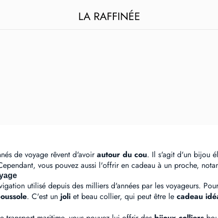
onnés de voyage rêvent d'avoir
autour du cou
. Il s'agit d'un bijou
Cependant, vous pouvez aussi l'offrir en cadeau à un proche, not
oyage
igation utilisé depuis des milliers d'années par les voyageurs. Pour
oussole
. C'est un
joli
et beau collier, qui peut être le
cadeau idé
le transport maritime, vous pouvez lui offrir des
bijoux colliers
bous