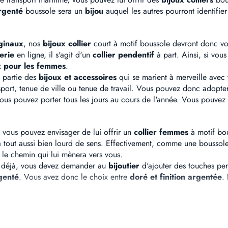
rgenté
boussole sera un
bijou
auquel les autres pourront identifier
ginaux
, nos
bijoux collier
court à motif boussole devront donc vo
erie
en ligne, il s'agit d'un
collier pendentif
à part. Ainsi, si vou
ux
pour les femmes
.
 partie des
bijoux et accessoires
qui se marient à merveille avec 
port, tenue de ville ou tenue de travail. Vous pouvez donc adopt
us pouvez porter tous les jours au cours de l'année. Vous pouvez l
 vous pouvez envisager de lui offrir un
collier femmes
à motif bou
 tout aussi bien lourd de sens. Effectivement, comme une boussole
 le chemin qui lui mènera vers vous.
st déjà, vous devez demander au
bijoutier
d'ajouter des touches per
genté
. Vous avez donc le choix entre
doré et finition argentée
.